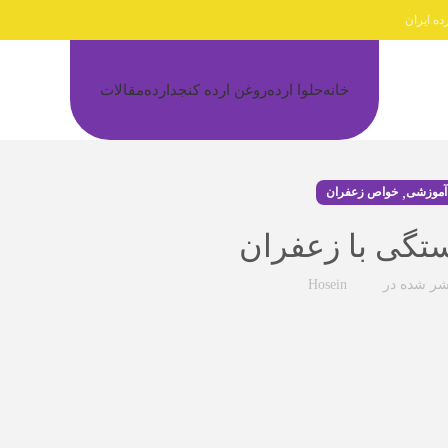
ده ایران
خانه
حلوا ارده
روغن ارده کنجد
ارده
مقالات
,
آموزشی
خواص زعفران
تگی با زعفران
شر شده در
Hosein