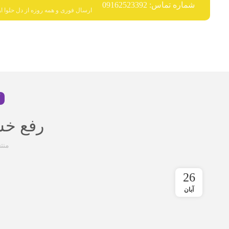
شماره تماس: 09162523392
ارسال فوری و همه روزه از دل حلوا ار
رفع خس
منت
26
آبان