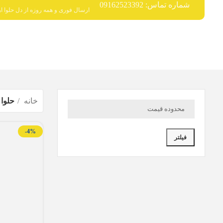
شماره تماس: 09162523392
ارسال فوری و همه روزه از دل حلوا ار
خانه
حلوا 
محدوده قیمت
-4%
فیلتر