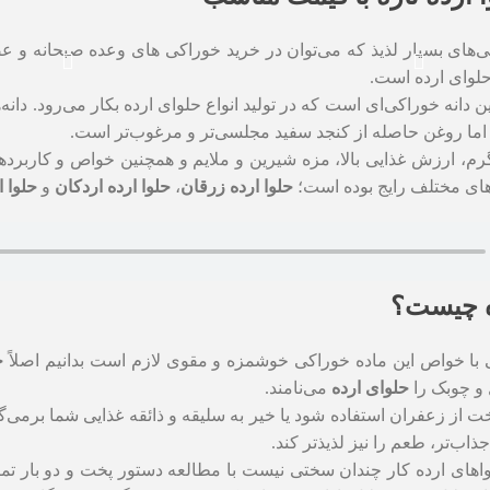
‌های بسیار لذیذ که می‌توان در خرید خوراکی های وعده صبحانه و عص
حلوای ارده است.
ن دانه خوراکی‌ای است که در تولید انواع حلوای ارده بکار می‌رود. د
اما روغن حاصله از کنجد سفید مجلسی‌تر و مرغوب‌تر است.
رم، ارزش غذایی بالا، مزه شیرین و ملایم و همچنین خواص و کاربردها
ای مختلف رایج بوده است؛
حلوا ارده زرقان
،
حلوا ارده اردکان
و
حلوا ا
ه چیست؟
ی با خواص این ماده خوراکی خوشمزه و مقوی لازم است بدانیم اصلاً
ح
و چوبک را
حلوای ارده
می‌نامند.
خت از زعفران استفاده شود یا خیر به سلیقه و ذائقه غذایی شما برمی
ذاب‌تر، طعم را نیز لذیذتر کند.
اهای ارده کار چندان سختی نیست با مطالعه دستور پخت و دو بار تمری