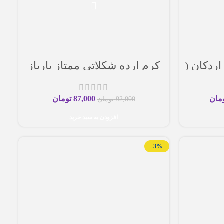
اردکان (
کرم ارده شکلاتی ممتاز بارپاز
اردکان
مان
87,000
تومان
92,000
تومان
افزودن به سبد خرید
-3%