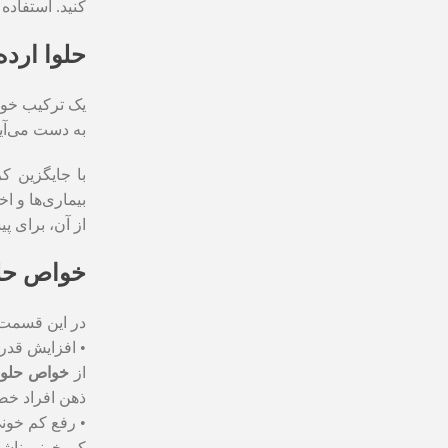
کنید. استفاده
حلوا ارده
یک ترکیب خوشم
به دست می‌آید
با جایگزین ک
بیماری‌ها و ا
از آن، برای پ
خواص حلو
در این قسمت 
• افزایش قدر
از
خواص حلوا 
ذهن افراد خص
• رفع کم خون
کم خونی ناشی