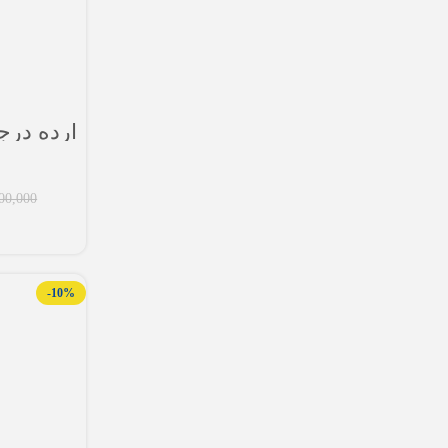
ارده درجه یک
00,000
-10%