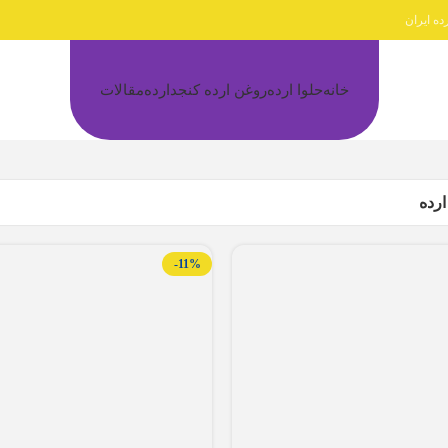
ده ایران
خانه
حلوا ارده
روغن ارده کنجد
ارده
مقالات
ارده
-11%