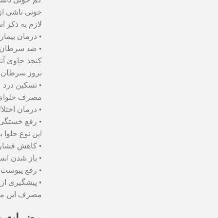
خونی ناشی از 
لازم به ذکر 
• درمان بیما
• ضد سرطان
کنجد حاوی آنت
بروز سرطان م
• تسکین درد
مصرف حلوای ا
• درمان اختلال
• رفع خستگی ب
این نوع حلوا 
• کاهش فشار 
• باز شدن ان
• رفع یبوست
• پیشگیری از 
مصرف این ماده غذایی با 
مضرات حل