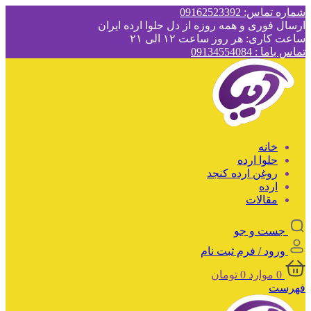
شماره تماس: 09162523392
ارسال فوری و همه روزه از دل حلوا ارده ایران
ساعت کاری: هر روز ساعت ۱۲ الی ۲۱
تماس باما : 09134554084
خانه
حلوا ارده
روغن ارده کنجد
ارده
مقالات
جست و جو
ورود / فرم ثبت نام
0
موارد
0
تومان
فهرست