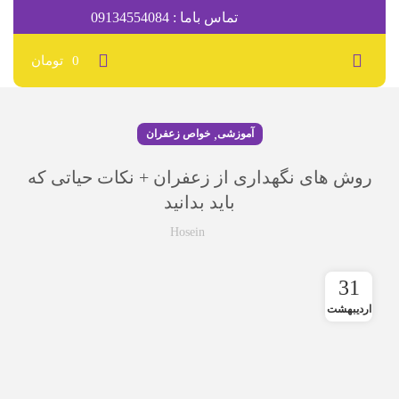
تماس باما : 09134554084
0
تومان
,
آموزشی
خواص زعفران
روش های نگهداری از زعفران + نکات حیاتی که
باید بدانید
Hosein
31
اردیبهشت