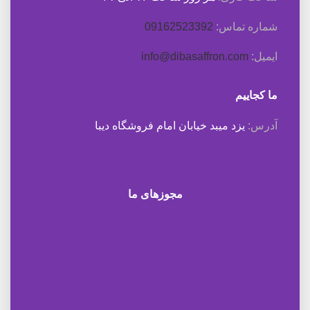
شماره تماس:
09162523392
ایمیل:
info@dibasaffron.com
ما کجاییم
آدرس:
یزد میبد خیابان امام فروشگاه دیبا
مجوزهای ما