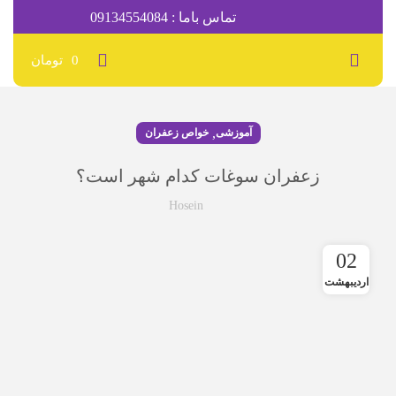
تماس باما : 09134554084
0
تومان
,
آموزشی
خواص زعفران
زعفران سوغات کدام شهر است؟
Hosein
02
اردیبهشت