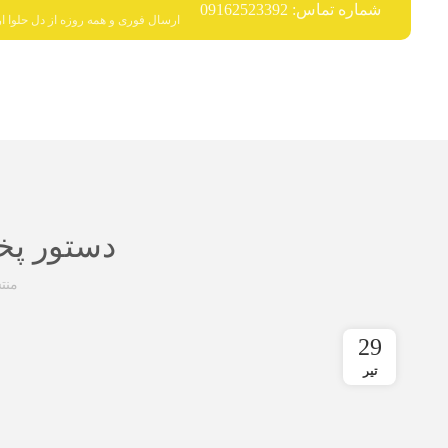
شماره تماس: 09162523392
ارسال فوری و همه روزه از دل حلوا ار
دستور پخ
منت
29
تیر