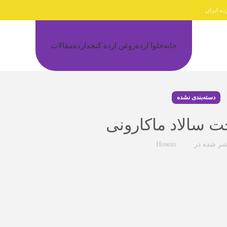
ده ایران
خانه
حلوا ارده
روغن ارده کنجد
ارده
مقالات
دسته‌بندی نشده
ت سالاد ماکارونی
شر شده در
Hosein