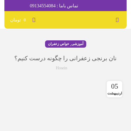
تماس باما : 09134554084
0
تومان
,
آموزشی
خواص زعفران
نان برنجی زعفرانی را چگونه درست کنیم؟
Hosein
05
اردیبهشت