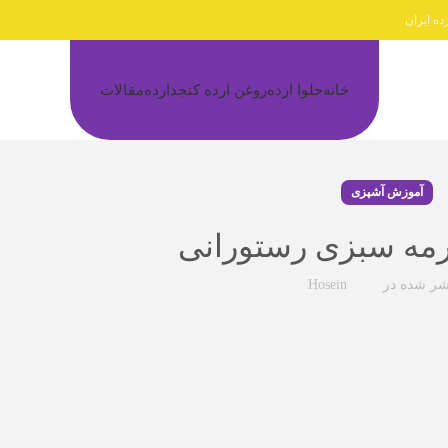
ده ایران
خانه
حلوا ارده
روغن ارده کنجد
ارده
مقالات
آموزش آشپزی
رمه سبزی رستورانی
شر شده در
Hosein