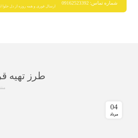
شماره تماس: 09162523392
ارسال فوری و همه روزه از دل حلوا ار
طرز تهیه ق
منت
04
مرداد